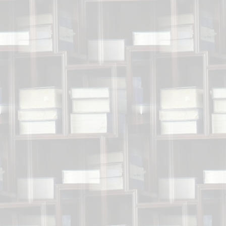
oder gibt e
Aber was e
Übrigens