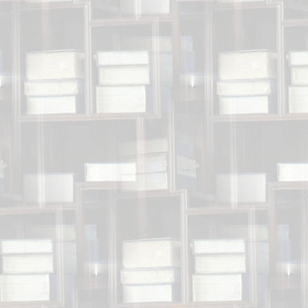
den t
Reise ins 
a
Im Sommer
d
„YORS
In dies
u
Waalgard,