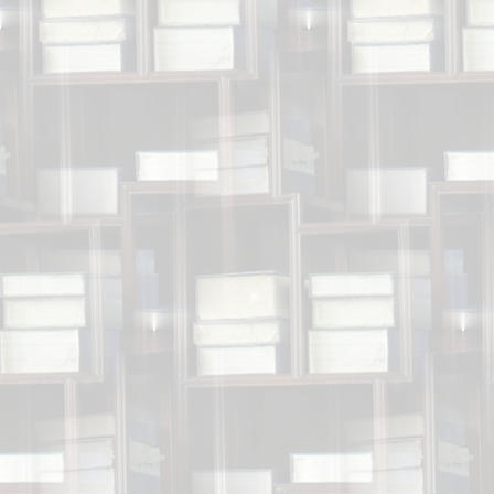
„Yor
von
Das Buc
es frag
Im Her
vielen Ki
„Yo
Der Leser