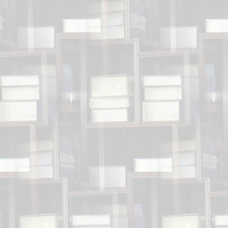
das
Das Jubiläu
fiel etw
Der Sch
in
der 
des s